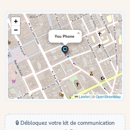
+
−
×
You Phone
Leaflet
|
©
OpenStreetMap
🔒 Débloquez votre kit de communication