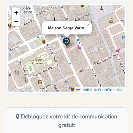
+
−
×
Maison Serge Varry
Leaflet
|
©
OpenStreetMap
🔒 Débloquez votre kit de communication
gratuit