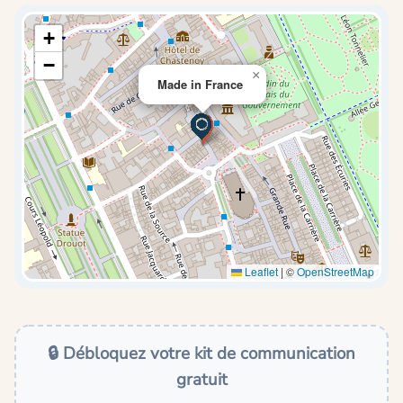
+
−
×
Made in France
Leaflet
|
©
OpenStreetMap
🔒 Débloquez votre kit de communication
gratuit