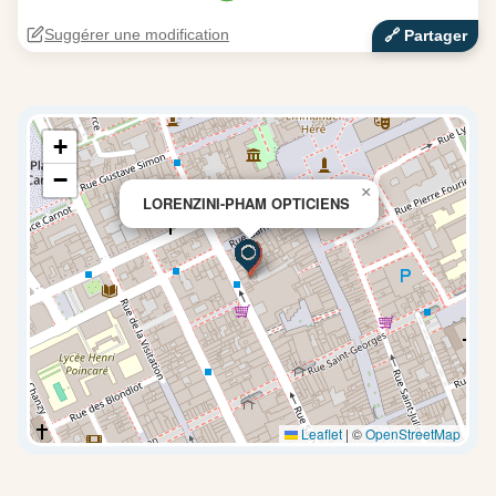
Suggérer une modification
🔗‍️ Partager
+
−
×
LORENZINI-PHAM OPTICIENS
Leaflet
|
©
OpenStreetMap