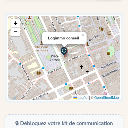
+
−
×
Logimmo conseil
Leaflet
|
©
OpenStreetMap
🔒 Débloquez votre kit de communication