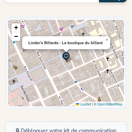
+
−
×
Linder's Billards - La boutique du billard
Leaflet
|
©
OpenStreetMap
🔒 Débloquez votre kit de communication