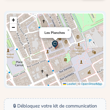
+
−
×
Les Planches
Leaflet
|
©
OpenStreetMap
🔒 Débloquez votre kit de communication