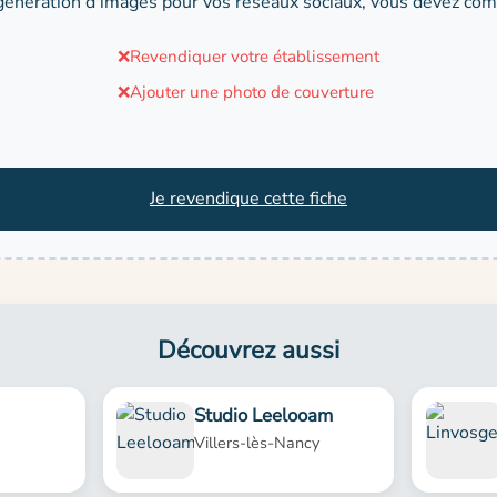
génération d'images pour vos réseaux sociaux, vous devez comp
❌
Revendiquer votre établissement
❌
Ajouter une photo de couverture
Je revendique cette fiche
Découvrez aussi
Studio Leelooam
Villers-lès-Nancy