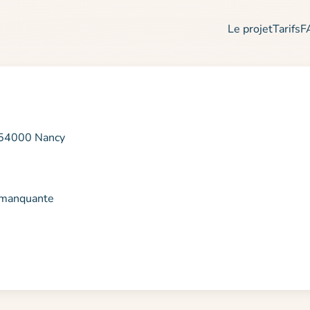
Le projet
Tarifs
F
s 54000 Nancy
n manquante