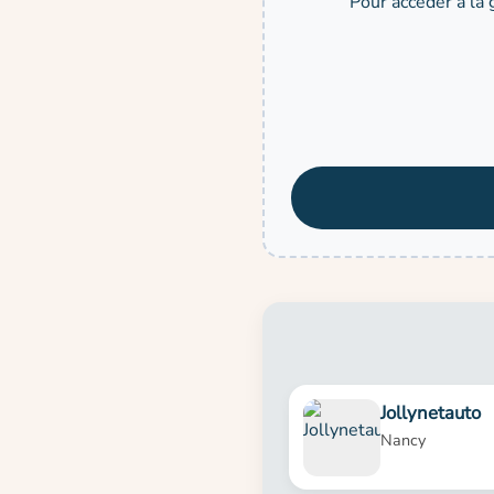
Pour accéder à la 
Jollynetauto
Nancy