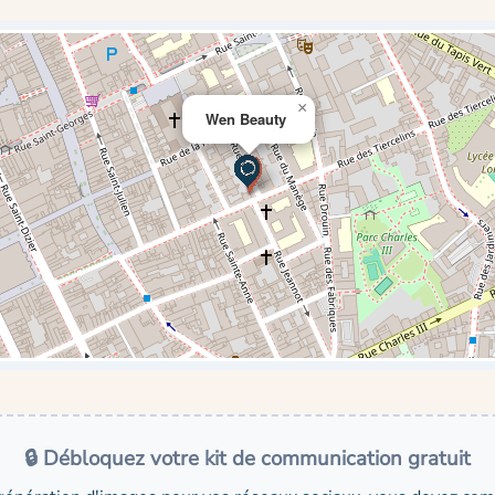
×
Wen Beauty
🔒 Débloquez votre kit de communication gratuit