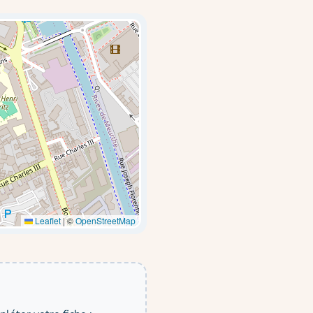
Leaflet
|
©
OpenStreetMap