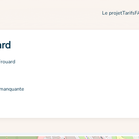
Le projet
Tarifs
F
ard
Frouard
n manquante