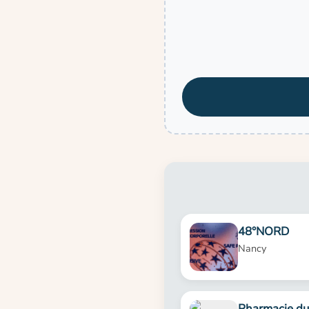
48°NORD
Nancy
Pharmacie du