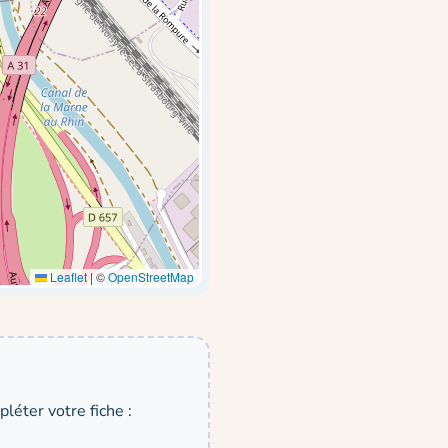
Leaflet
|
©
OpenStreetMap
léter votre fiche :