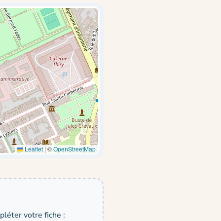
Leaflet
|
©
OpenStreetMap
léter votre fiche :