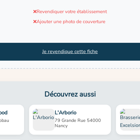
❌
Revendiquer votre établissement
❌
Ajouter une photo de couverture
Je revendique cette fiche
Découvrez aussi
ood
L'Arborio
obau
79 Grande Rue 54000
Nancy