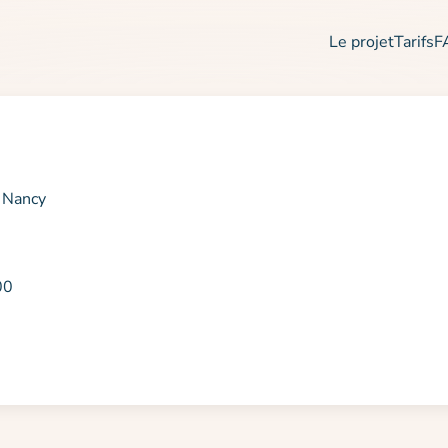
Le projet
Tarifs
F
 Nancy
00