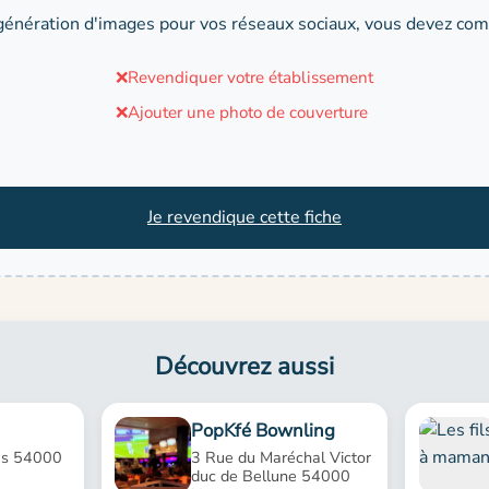
génération d'images pour vos réseaux sociaux, vous devez comp
❌
Revendiquer votre établissement
❌
Ajouter une photo de couverture
Je revendique cette fiche
Découvrez aussi
PopKfé Bownling
as 54000
3 Rue du Maréchal Victor
duc de Bellune 54000