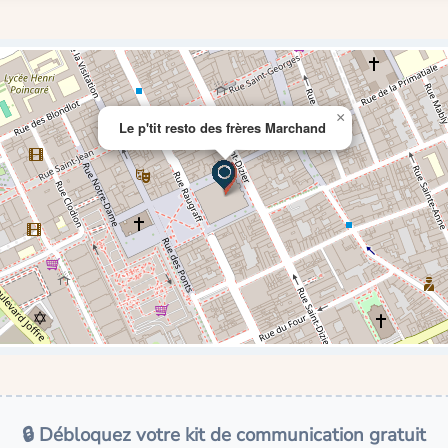
×
Le p'tit resto des frères Marchand
🔒 Débloquez votre kit de communication gratuit