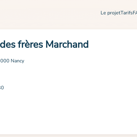
Le projet
Tarifs
F
o des frères Marchand
54000 Nancy
30