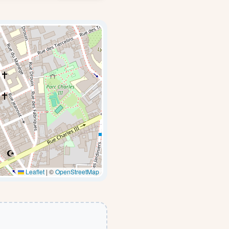
Leaflet
|
©
OpenStreetMap