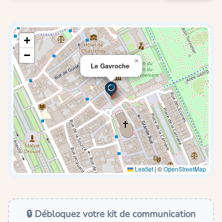
+
−
×
Le Gavroche
Leaflet
|
©
OpenStreetMap
🔒 Débloquez votre kit de communication