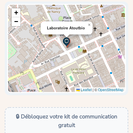
+
−
×
Laboratoire Atoutbio
Leaflet
|
©
OpenStreetMap
🔒 Débloquez votre kit de communication
gratuit