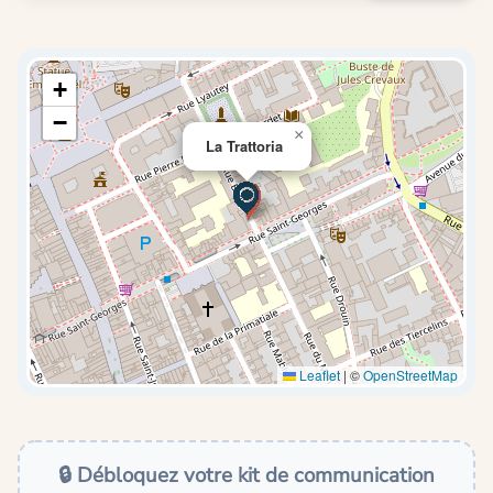
+
−
×
La Trattoria
Leaflet
|
©
OpenStreetMap
🔒 Débloquez votre kit de communication