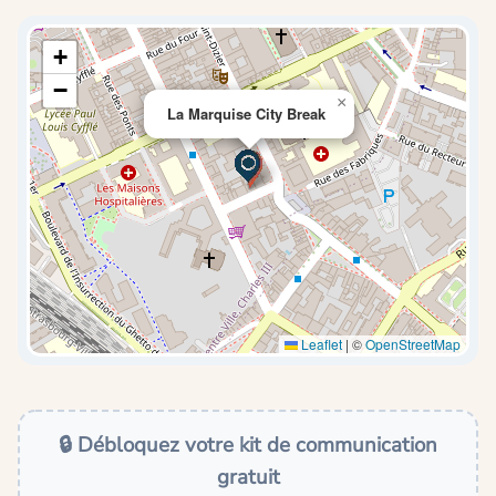
+
−
×
La Marquise City Break
Leaflet
|
©
OpenStreetMap
🔒 Débloquez votre kit de communication
gratuit