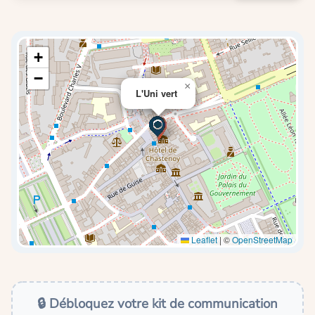
+
−
×
L'Uni vert
Leaflet
|
©
OpenStreetMap
🔒 Débloquez votre kit de communication