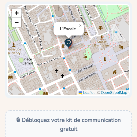
+
−
×
L'Escale
Leaflet
|
©
OpenStreetMap
🔒 Débloquez votre kit de communication
gratuit