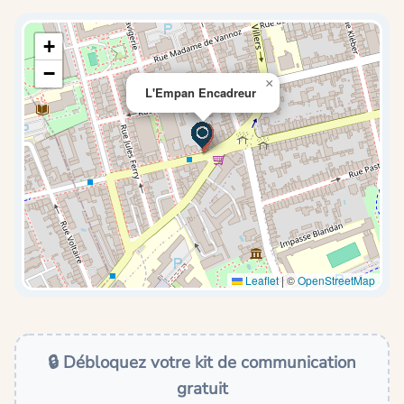
+
−
×
L'Empan Encadreur
Leaflet
|
©
OpenStreetMap
🔒 Débloquez votre kit de communication
gratuit