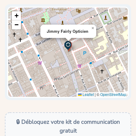
+
−
×
Jimmy Fairly Opticien
Leaflet
|
©
OpenStreetMap
🔒 Débloquez votre kit de communication
gratuit