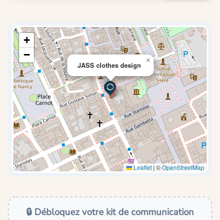
+
−
×
JASS clothes design
Leaflet
|
©
OpenStreetMap
🔒 Débloquez votre kit de communication