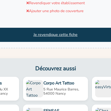
❌
Revendiquer votre établissement
❌
Ajouter une photo de couverture
Je revendique cette fiche
Découvrez aussi
s
Corpo Art Tattoo
du XX
5 Rue Maurice Barres,
Nancy
54000 Nancy
SENSAS