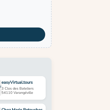
easyVirtual.tours
3 Clos des Bateliers
54110 Varangéville
Chez Marie Retouches