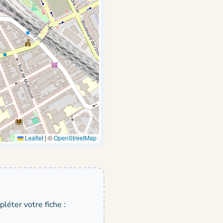
Leaflet
|
©
OpenStreetMap
léter votre fiche :