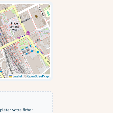
Leaflet
|
©
OpenStreetMap
léter votre fiche :