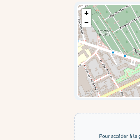
+
−
Pour accéder à la 