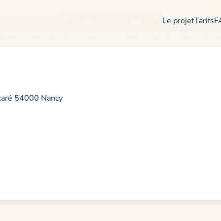
Le projet
Tarifs
F
caré 54000 Nancy