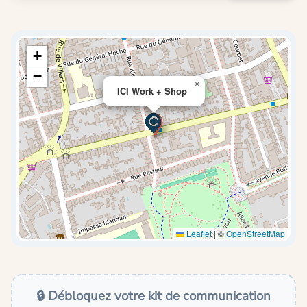
+
−
×
ICI Work + Shop
Leaflet
|
©
OpenStreetMap
🔒 Débloquez votre kit de communication