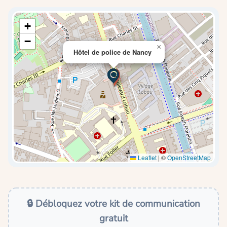
+
−
×
Hôtel de police de Nancy
Leaflet
|
©
OpenStreetMap
🔒 Débloquez votre kit de communication
gratuit