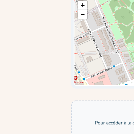
+
−
Pour accéder à la 