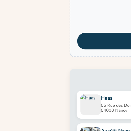
Haas
55 Rue des Dom
54000 Nancy
Au p'tit Naan