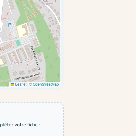
Leaflet
|
©
OpenStreetMap
léter votre fiche :