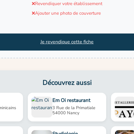
❌
Revendiquer votre établissement
❌
Ajouter une photo de couverture
Je revendique cette fiche
Découvrez aussi
Em Oi restaurant
inicains
3 Rue de la Primatiale
54000 Nancy
Studiologie