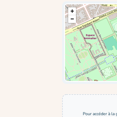
+
−
Pour accéder à la 