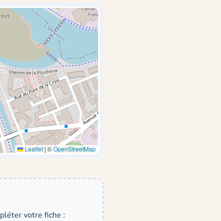
Leaflet
|
©
OpenStreetMap
léter votre fiche :