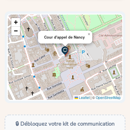
+
−
×
Cour d'appel de Nancy
Leaflet
|
©
OpenStreetMap
🔒 Débloquez votre kit de communication