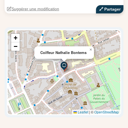
Suggérer une modification
🔗‍️ Partager
+
−
×
Coiffeur Nathalie Bontems
Leaflet
|
©
OpenStreetMap