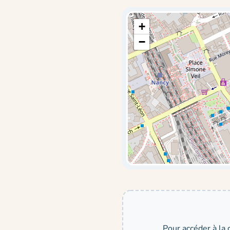
+
−
Pour accéder à la 