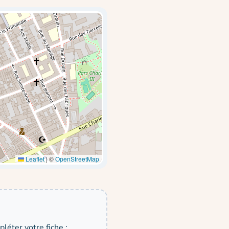
Leaflet
|
©
OpenStreetMap
léter votre fiche :