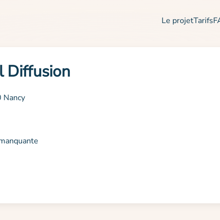
Le projet
Tarifs
F
 Diffusion
0 Nancy
n manquante