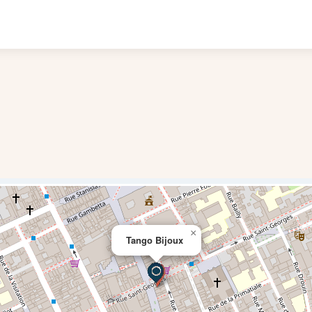
×
Tango Bijoux