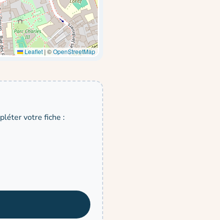
Leaflet
|
©
OpenStreetMap
léter votre fiche :