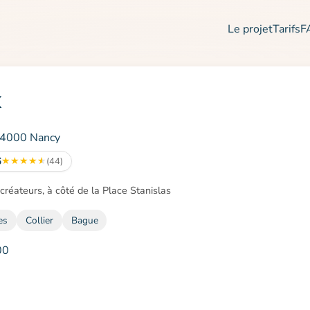
Le projet
Tarifs
F
x
54000 Nancy
6
★
★
★
★
★
(44)
créateurs, à côté de la Place Stanislas
es
Collier
Bague
00