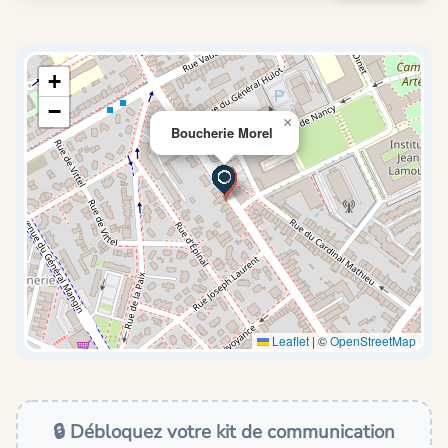
+
−
×
Boucherie Morel
Leaflet
|
©
OpenStreetMap
🔒 Débloquez votre kit de communication