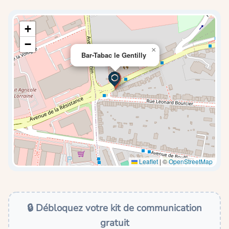
+
−
×
Bar-Tabac le Gentilly
Leaflet
|
©
OpenStreetMap
🔒 Débloquez votre kit de communication
gratuit