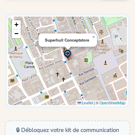
+
−
×
Superhuit Conceptstore
Leaflet
|
©
OpenStreetMap
🔒 Débloquez votre kit de communication