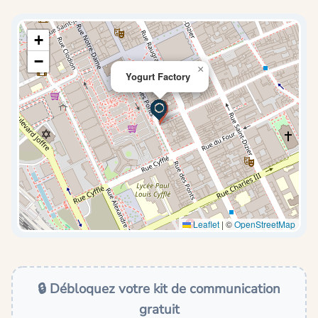
+
−
×
Yogurt Factory
Leaflet
|
©
OpenStreetMap
🔒 Débloquez votre kit de communication
gratuit