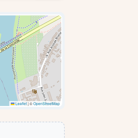
Leaflet
|
©
OpenStreetMap