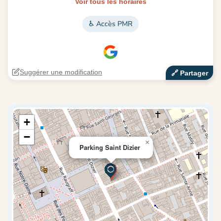
Voir tous les horaires
♿ Accès PMR
Suggérer une modification
🔗‍️ Partager
+
−
×
Parking Saint Dizier