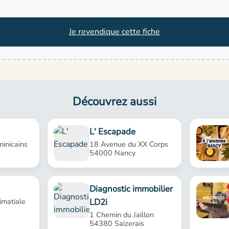
Je revendique cette fiche
Découvrez aussi
L' Escapade
inicains
18 Avenue du XX Corps
54000 Nancy
Diagnostic immobilier
LD2i
imatiale
1 Chemin du Jaillon
54380 Saizerais