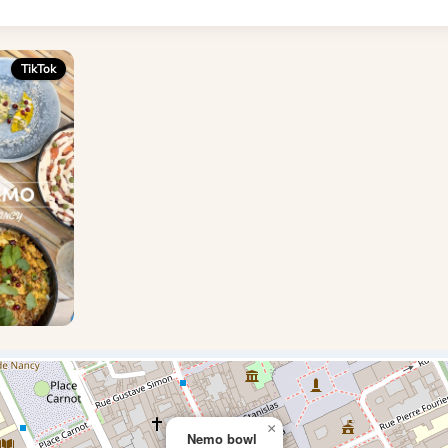
TikTok
×
Nemo bowl