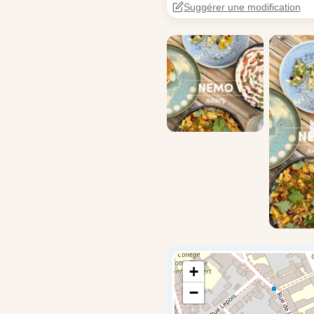
Suggérer une modification
+
−