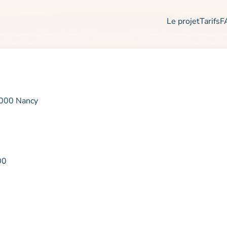
Le projet
Tarifs
F
000 Nancy
00