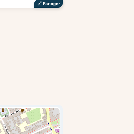
🔗‍️ Partager