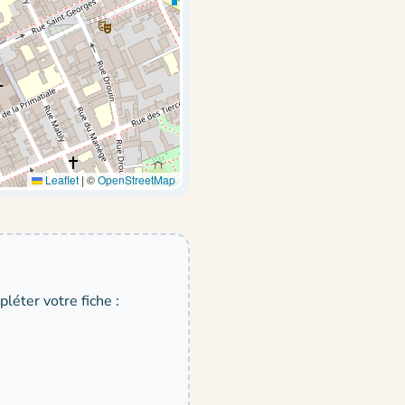
Leaflet
|
©
OpenStreetMap
léter votre fiche :