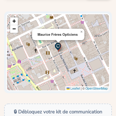
+
−
×
Maurice Frères Opticiens
Leaflet
|
©
OpenStreetMap
🔒 Débloquez votre kit de communication