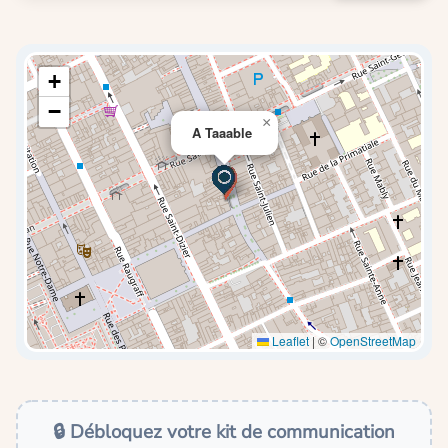
+
−
×
A Taaable
Leaflet
|
©
OpenStreetMap
🔒 Débloquez votre kit de communication