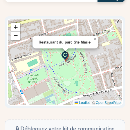
+
−
×
Restaurant du parc Ste Marie
Leaflet
|
©
OpenStreetMap
🔒 Débloquez votre kit de communication