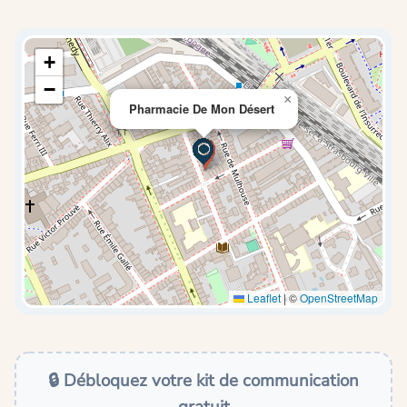
+
−
×
Pharmacie De Mon Désert
Leaflet
|
©
OpenStreetMap
🔒 Débloquez votre kit de communication