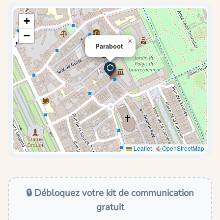
+
−
×
Paraboot
Leaflet
|
©
OpenStreetMap
🔒 Débloquez votre kit de communication
gratuit