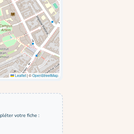
Leaflet
|
©
OpenStreetMap
léter votre fiche :