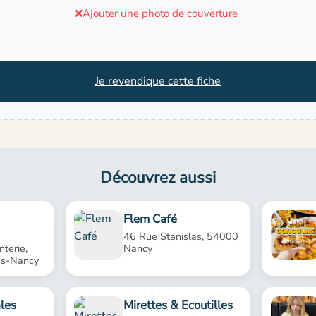
❌
Ajouter une photo de couverture
Je revendique cette fiche
Découvrez aussi
Flem Café
46 Rue Stanislas, 54000
nterie,
Nancy
ès-Nancy
les
Mirettes & Ecoutilles