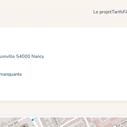
Le projet
Tarifs
F
sonville 54000 Nancy
n manquante