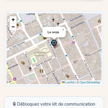
+
−
×
Le onze
Leaflet
|
©
OpenStreetMap
🔒 Débloquez votre kit de communication