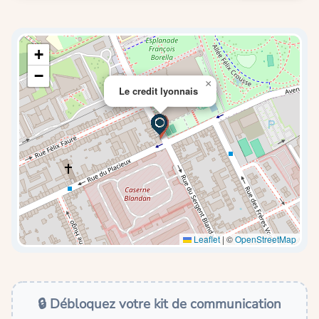
+
−
×
Le credit lyonnais
Leaflet
|
©
OpenStreetMap
🔒 Débloquez votre kit de communication