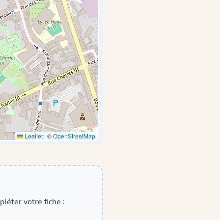
Leaflet
|
©
OpenStreetMap
léter votre fiche :