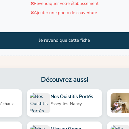
❌
Revendiquer votre établissement
❌
Ajouter une photo de couverture
Je revendique cette fiche
Découvrez aussi
Nos Ouistitis Portés
réchaux
Essey-lès-Nancy
Mise au Green