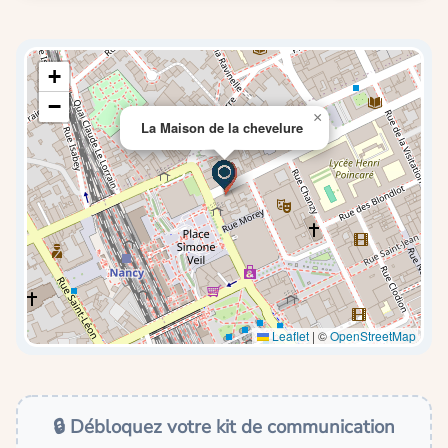
+
−
×
La Maison de la chevelure
Leaflet
|
©
OpenStreetMap
🔒 Débloquez votre kit de communication