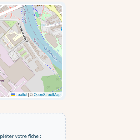
Leaflet
|
©
OpenStreetMap
léter votre fiche :