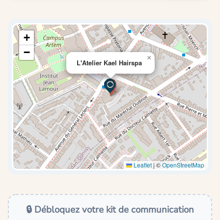
+
−
×
L'Atelier Kael Hairspa
Leaflet
|
©
OpenStreetMap
🔒 Débloquez votre kit de communication